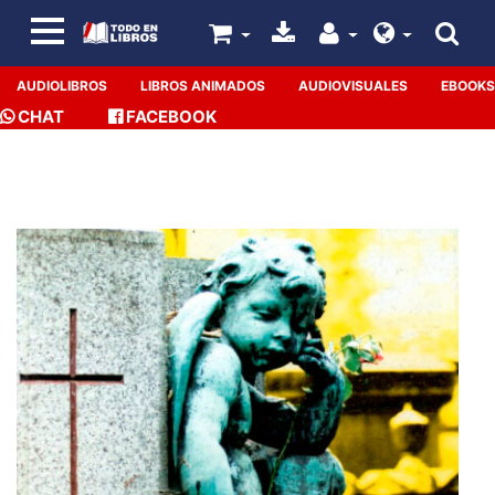
AUDIOLIBROS
LIBROS ANIMADOS
AUDIOVISUALES
EBOOKS
CHAT
FACEBOOK