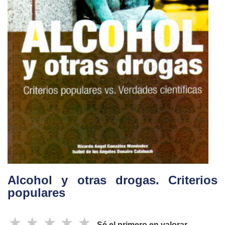
Alcohol y otras drogas. Criterios
populares
☆
☆
☆
☆
☆
Sé el primero en valorar