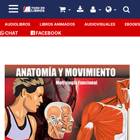
AUDIOLIBROS
LIBROS ANIMADOS
AUDIOVISUALES
EBOOKS
CHAT
FACEBOOK