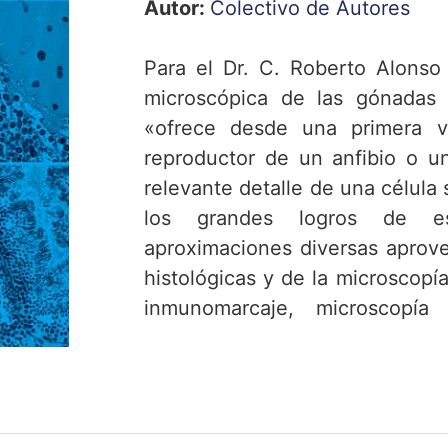
Autor:
Colectivo de Autores
Para el Dr. C. Roberto Alonso
microscópica de las gónadas 
«ofrece desde una primera v
reproductor de un anfibio o un
relevante detalle de una célula
los grandes logros de es
aproximaciones diversas aprove
histológicas y de la microscopía
inmunomarcaje, microscopía
microscopía de fuerza atómica
conocidos de la ultraestruct
esquemas de los aparatos rep
hembras de ambos patrones (anfi