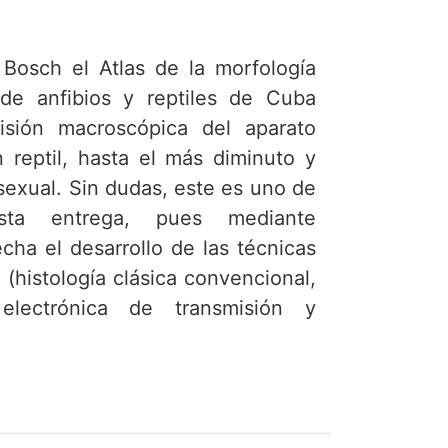
 Bosch el Atlas de la morfología
de anfibios y reptiles de Cuba
isión macroscópica del aparato
 reptil, hasta el más diminuto y
 sexual. Sin dudas, este es uno de
ta entrega, pues mediante
cha el desarrollo de las técnicas
 (histología clásica convencional,
 electrónica de transmisión y
), para mostrar pormenores poco
ura celular. El Atlas… contiene
roductores típicos de machos y
bio/reptil), fotografías de cortes