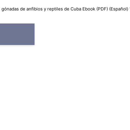
de tejidos y preparaciones ce
s gónadas de anfibios y reptiles de Cuba Ebook (PDF) (Español)
estadios de desarrollo de las
como la diferenciación obs
categorías taxonómicas superio
histológica de 19 especies de
además de incorporar fotograf
ejemplares en estado natur
estudiadas. Para los anfibios 
patrones observados (con dif
técnica empleada) en tres de l
(Eleutherodactylus, Peltophryne
los reptiles se muestran deta
(Anolis, Leiocephalus y Hemid
(Caraiba, Cubophis, Tropidophi
los usuarios potenciales d