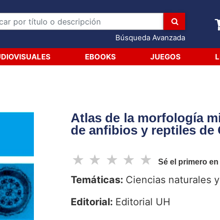
Búsqueda Avanzada
DIOVISUALES
EBOOKS
JUEGOS
L
Atlas de la morfología 
de anfibios y reptiles de
☆
☆
☆
☆
☆
Sé el primero en
Temáticas:
Ciencias naturales 
Editorial:
Editorial UH