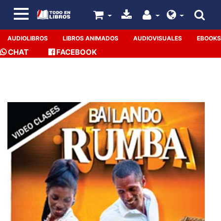
AUDIOLIBROS
LIBROS ANIMADOS
AUDIOVISUALES
EBOOKS
CHAT
FACEBOOK