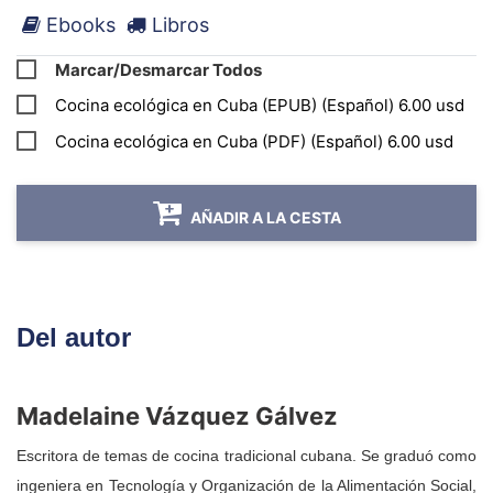
operativo Android.
Ebooks
Libros
Si durante el proceso de instalación presenta alguna
Marcar/Desmarcar Todos
irregularidad, sugerimos contactar por WhatsApp con el
Cocina ecológica en Cuba (EPUB) (Español) 6.00 usd
Centro de Atención al Cliente a través del número:
(+53)
Cocina ecológica en Cuba (PDF) (Español) 6.00 usd
52877628
, o por medio del correo:
atencionaclientes@todoenlibros.com
AÑADIR A LA CESTA
Del autor
Madelaine Vázquez Gálvez
Escritora de temas de cocina tradicional cubana. Se graduó como
ingeniera en Tecnología y Organización de la Alimentación Social,