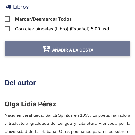
Libros
feliz y vive en una nube rosada rodeado de
burbujas y peces de colores, entre otras
Marcar/Desmarcar Todos
narraciones.
Con diez pinceles (Libro) (Español) 5.00 usd
AÑADIR A LA CESTA
Del autor
Olga Lidia Pérez
Nació en Jarahueca, Sancti Spíritus en 1959. Es poeta, narradora
y traductora graduada de Lengua y Literatura Francesa por la
Universidad de La Habana. Otros poemarios para niños sobre el