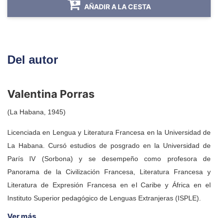
AÑADIR A LA CESTA
y con otros como el espiritismo de origen
francés, ha contribuido, con el paso del tiempo,
a matizar y conformar una religiosidad popular
muy nuestra, que en su constante evolución ha
Del autor
desbordado los límites de la creencia
propiamente dicha, para extenderse y aportar
rasgos distintivos a otras esferas de la vida
Valentina Porras
social y cultural.
(La Habana, 1945)
Licenciada en Lengua y Literatura Francesa en la Universidad de
La Habana. Cursó estudios de posgrado en la Universidad de
París IV (Sorbona) y se desempeño como profesora de
Panorama de la Civilización Francesa, Literatura Francesa y
Literatura de Expresión Francesa en el Caribe y África en el
Instituto Superior pedagógico de Lenguas Extranjeras (ISPLE).
Ver más