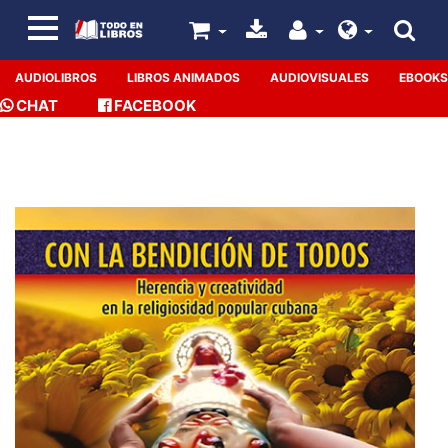
AUDIOLIBROS
LIBROS ANIMADOS
AUDIOVISUALES
EBOOKS
CHAT
FACEBOOK