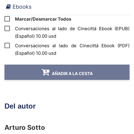
Ebooks
los procesos creativos del cine producido por
el ICAIC en sesenta años. Artilugios técnicos,
Marcar/Desmarcar Todos
anécdotas hilarantes, incomprensiones,
Conversaciones al lado de Cinecittá Ebook (EPUB)
aciertos, hasta las vibraciones amargas del
(Español) 10.00 usd
maridaje entre el cine y la política, se compilan
Conversaciones al lado de Cinecittá Ebook (PDF)
aquí.
(Español) 10.00 usd
AÑADIR A LA CESTA
Del autor
Arturo Sotto