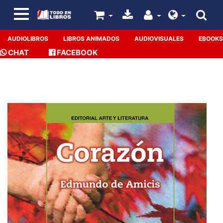
AUDIOLIBROS
LIBROS ANIMADOS
AUDIOVISUALES
EBOOKS
CHAT
FACEBOOK