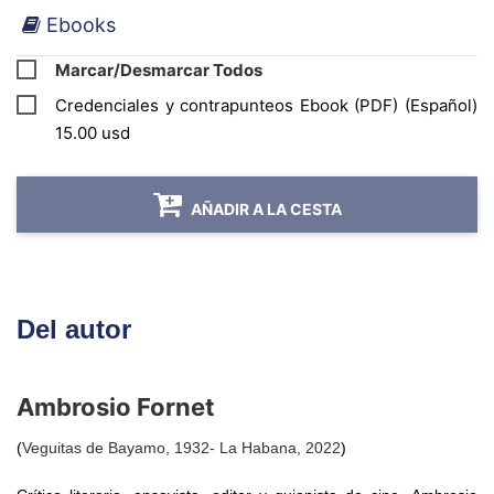
Ebooks
referencia para especialistas, estudiantes y
público interesado en acercarse a la temas
Marcar/Desmarcar Todos
diversos de la cultura cubana de la mano de
Credenciales y contrapunteos Ebook (PDF) (Español)
uno de sus maestros indiscutibles.
15.00 usd
AÑADIR A LA CESTA
Del autor
Ambrosio Fornet
(
Veguitas de Bayamo, 1932- La Habana, 2022
)