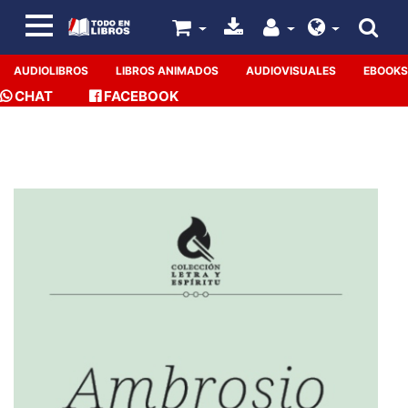
AUDIOLIBROS
LIBROS ANIMADOS
AUDIOVISUALES
EBOOKS
CHAT
FACEBOOK