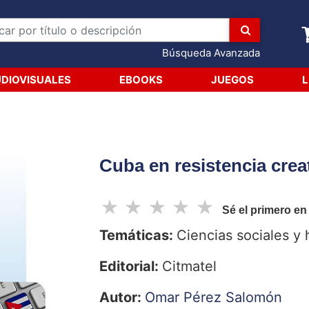
Búsqueda Avanzada
DIOVISUALES
EBOOKS
JUEGOS
L
Cuba en resistencia crea
☆
☆
☆
☆
☆
Sé el primero en
Temáticas:
Ciencias sociales y
Editorial:
Citmatel
Autor:
Omar Pérez Salomón