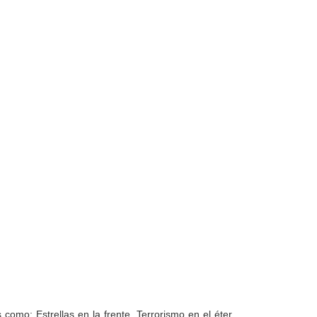
omo: Estrellas en la frente, Terrorismo en el éter,