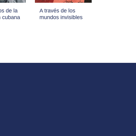
s de la
A través de los
n cubana
mundos invisibles