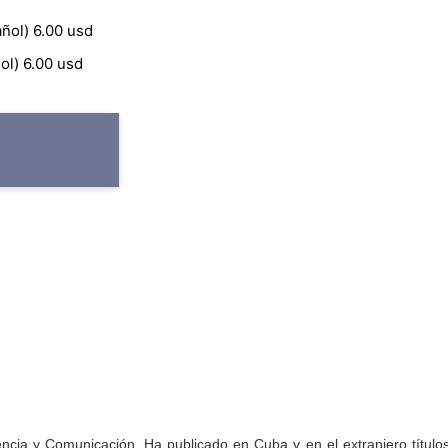
ñol) 6.00 usd
ol) 6.00 usd
ia y Comunicación. Ha publicado en Cuba y en el extranjero títulos c