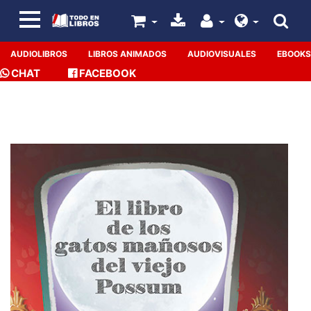
AUDIOLIBROS
LIBROS ANIMADOS
AUDIOVISUALES
EBOOKS
CHAT
FACEBOOK