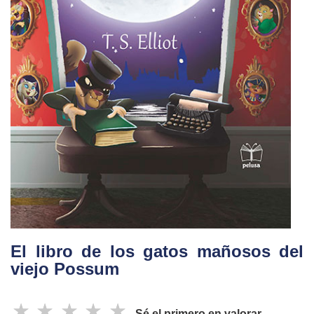
El libro de los gatos mañosos del
viejo Possum
☆
☆
☆
☆
☆
Sé el primero en valorar