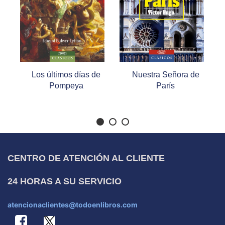
días de
Nuestra Señora de
Relatos de Franz
ya
París
Kafka
CENTRO DE ATENCIÓN AL CLIENTE
24 HORAS A SU SERVICIO
atencionaclientes@todoenlibros.com