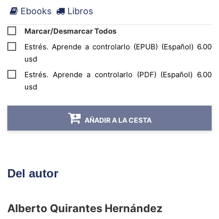
-Afrontar el estrés laboral, financiero, familiar y
Ebooks
Libros
digital.
Marcar/Desmarcar Todos
Con un enfoque práctico y alentador, su autor
Estrés. Aprende a controlarlo (EPUB) (Español) 6.00
te guía para recuperar el equilibrio y construir
usd
una existencia tranquila y plena.
Estrés. Aprende a controlarlo (PDF) (Español) 6.00
usd
AÑADIR A LA CESTA
Del autor
Alberto Quirantes Hernández