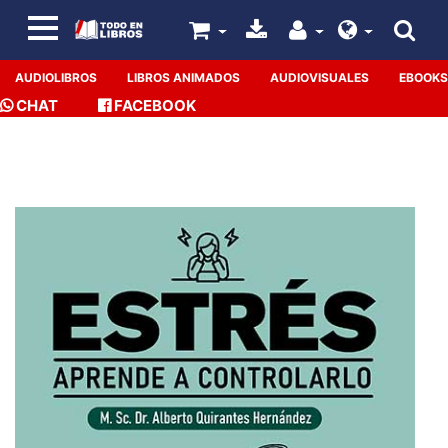
AUDIOLIBROS
LIBROS ANIMADOS
AUDIOVISUALES
EBOOKS
CHAT
FACEBOOK