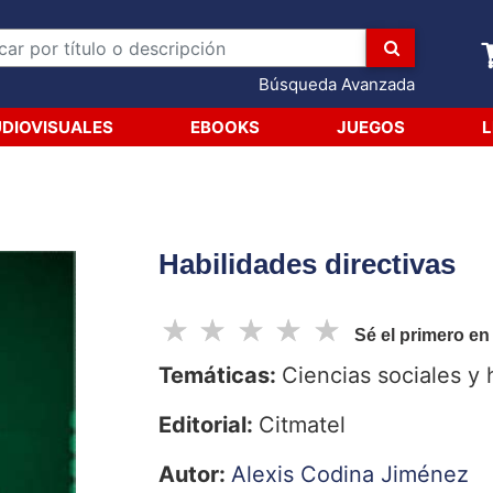
Búsqueda Avanzada
DIOVISUALES
EBOOKS
JUEGOS
L
Habilidades directivas
☆
☆
☆
☆
☆
Sé el primero en
Temáticas:
Ciencias sociales y
Editorial:
Citmatel
Autor:
Alexis Codina Jiménez