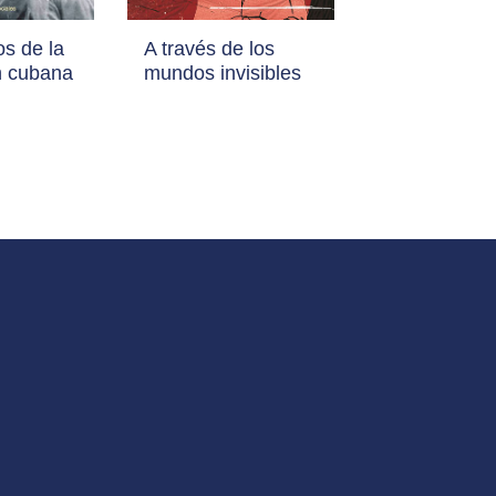
s de la
A través de los
n cubana
mundos invisibles