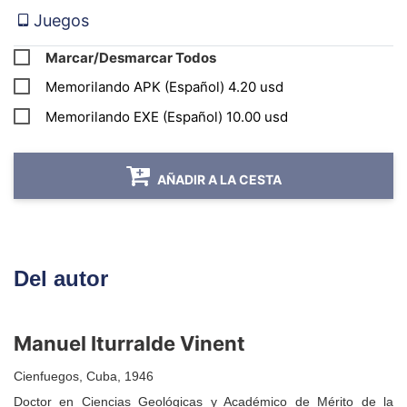
Requisitos técnicos:
Juegos
Instalar la aplicación (APK) en un dispositivo
Marcar/Desmarcar Todos
con sistema operativo Android.
Memorilando APK (Español) 4.20 usd
Si durante el proceso de instalación presenta
Memorilando EXE (Español) 10.00 usd
alguna irregularidad, sugerimos contactar por
WhatsApp con el
Centro de Atención al
AÑADIR A LA CESTA
Cliente
a través del número:
(+53) 52877628
,
o por medio del correo:
atencionaclientes@todoenlibros.com
Del autor
Manuel Iturralde Vinent
Cienfuegos, Cuba, 1946
Doctor en Ciencias Geológicas y Académico de Mérito de la