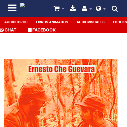
AUDIOLIBROS
LIBROS ANIMADOS
AUDIOVISUALES
EBOOKS
CHAT
FACEBOOK