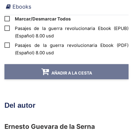
Ebooks
triunfo revolucionario. Incluye un acápite con
cartas todas de Che. En el apéndice aparece
Marcar/Desmarcar Todos
un incluye un informe de Che dirigido a Fidel
Pasajes de la guerra revolucionaria Ebook (EPUB)
Castro. Este material se publicó por primera
(Español) 8.00 usd
vez en 1975 y ha tenido tres reimpresiones: en
Pasajes de la guerra revolucionaria Ebook (PDF)
1985, 1999 y 2002 y una segunda edición
(Español) 8.00 usd
ampliada y corregida en 2009.
AÑADIR A LA CESTA
Del autor
Ernesto Guevara de la Serna