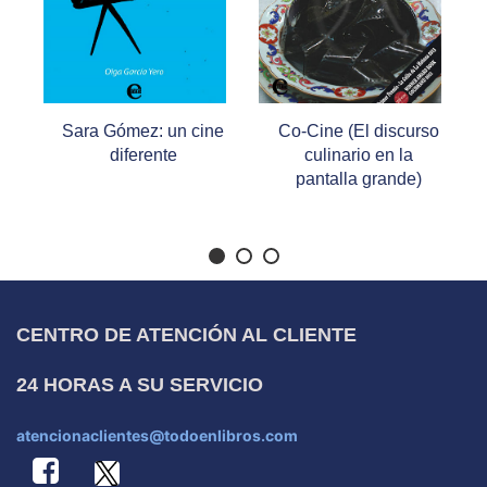
ine
Co-Cine (El discurso
Cien años de cine en
culinario en la
Cuba (1897-1997)
pantalla grande)
CENTRO DE ATENCIÓN AL CLIENTE
24 HORAS A SU SERVICIO
atencionaclientes@todoenlibros.com