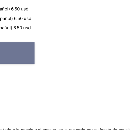
añol) 6.50 usd
pañol) 6.50 usd
pañol) 6.50 usd
todo a la poesía y al ensayo, se le recuerda por su faceta de noveli