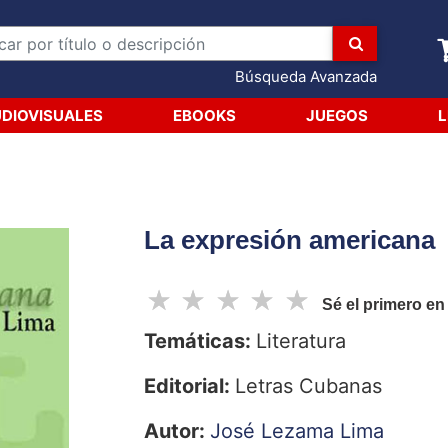
Búsqueda Avanzada
DIOVISUALES
EBOOKS
JUEGOS
L
La expresión americana
☆
☆
☆
☆
☆
Sé el primero en
Temáticas:
Literatura
Editorial:
Letras Cubanas
Autor:
José Lezama Lima