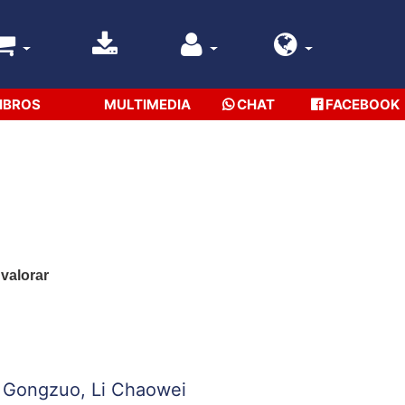
IBROS
MULTIMEDIA
CHAT
FACEBOOK
 valorar
i Gongzuo,
Li Chaowei