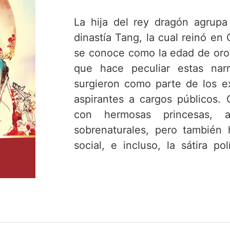
La hija del rey dragón agrupa 
dinastía Tang, la cual reinó en
se conoce como la edad de oro d
que hace peculiar estas nar
surgieron como parte de los 
aspirantes a cargos públicos.
con hermosas princesas, av
sobrenaturales, pero también h
social, e incluso, la sátira po
diapasón de temáticas aqu
transcurrido varios siglos, y tra
de los relatos, el lector con
pericia e intuición de estos ser
complejidades de la vida misma