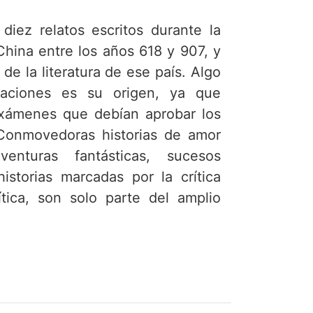
diez relatos escritos durante la
 China entre los años 618 y 907, y
e la literatura de ese país. Algo
raciones es su origen, ya que
exámenes que debían aprobar los
 Conmovedoras historias de amor
enturas fantásticas, sucesos
istorias marcadas por la crítica
lítica, son solo parte del amplio
í reunidas. Aun cuando han
s la aparente sencillez estructural
temporáneo se sorprenderá de la
es para explicarse el origen y las
.