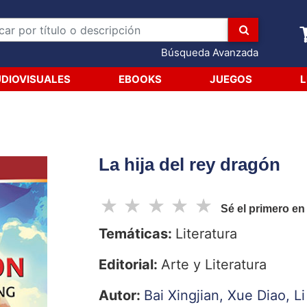
Búsqueda Avanzada
DIOVISUALES
EBOOKS
JUEGOS
L
La hija del rey dragón
☆
☆
☆
☆
☆
Sé el primero en
Temáticas:
Literatura
Editorial:
Arte y Literatura
Autor:
Bai Xingjian,
Xue Diao,
L