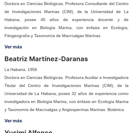
taxonomía, biogeografía y ecología, a quienes
Doctora en Ciencias Biológicas. Profesora Consultante del Centro
servirá como una herramienta de trabajo. Más
de Investigaciones Marinas (CIM), de la Universidad de La
allá de todo lo anterior, se trata de la historia
Habana; posee 45 años de experiencia docente y de
de una consagración, el testimonio de un
investigación en Biología Marina, con énfasis en Ecología,
proyecto monumental y una de las
Fitogeografía y Taxonomía de Macroalgas Marinas.
contribuciones más significativas al actual
Ver más
panorama científico cubano.
Beatriz Martínez-Daranas
La Habana, 1956
Doctora en Ciencias Biológicas. Profesora Auxiliar e Investigadora
Titular del Centro de Investigaciones Marinas (CIM), de la
Universidad de La Habana; posee 32 años de experiencia como
investigadora en Biología Marina, con énfasis en Ecología Marina
y Taxonomía de Macroalgas y Angiospermas Marinas. Botánica.
Ver más
Yusimí Alfonso