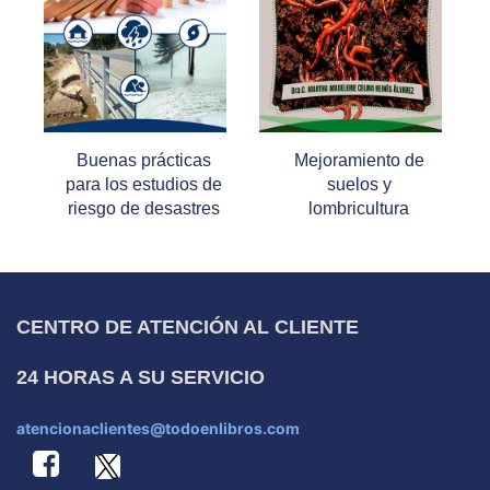
Buenas prácticas
Mejoramiento de
para los estudios de
suelos y
riesgo de desastres
lombricultura
CENTRO DE ATENCIÓN AL CLIENTE
24 HORAS A SU SERVICIO
atencionaclientes@todoenlibros.com