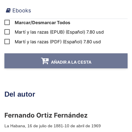
Cuba y muchos otros abrió, un poco más tarde,
Ebooks
Fernando Ortiz. Martí el poeta y don Fernando
el antropólogo, se dan la mano en un tiempo
Marcar/Desmarcar Todos
que une la poesía con la ciencia, que son casi la
Martí y las razas (EPUB) (Español) 7.80 usd
misma cosa. O, al menos, las dos aspiraciones
Martí y las razas (PDF) (Español) 7.80 usd
más altas del conocimiento humano.
MIGUEL BARNET
AÑADIR A LA CESTA
Del autor
Fernando Ortiz Fernández
La Habana, 16 de julio de 1881-10 de abril de 1969