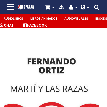
AUDIOLIBROS
LIBROS ANIMADOS
AUDIOVISUALES
EBOOKS
CHAT
FACEBOOK