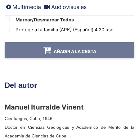
Si durante el proceso de instalación presenta alguna
Multimedia
Audiovisuales
irregularidad, sugerimos contactar por WhatsApp con el
Marcar/Desmarcar Todos
Centro de Atención al Cliente
a través del número:
Protege a tu familia (APK) (Español) 4.20 usd
(+53) 52877628
, o por medio del correo:
atencionaclientes@todoenlibros.com
AÑADIR A LA CESTA
Del autor
Manuel Iturralde Vinent
Cienfuegos, Cuba, 1946
Doctor en Ciencias Geológicas y Académico de Mérito de la
Academia de Ciencias de Cuba.