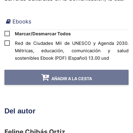
puede propiciar el pronóstico de innumerables
conflictos en diferentes áreas, ayudando a
Ebooks
establecer estrategias organizativas y
educativas que coadyuven al cambio y faciliten
Marcar/Desmarcar Todos
la aceptación de múltiples diversidades. Con la
Red de Ciudades Mil de UNESCO y Agenda 2030.
lectura de cada una de las páginas de este libro
Métricas, educación, comunicación y salud
se sorprenderá del maravilloso cambio que
sostenibles Ebook (PDF) (Español) 13.00 usd
ejerce sobre su percepción y conocimiento.
AÑADIR A LA CESTA
Del autor
Felipe Chibás Ortiz