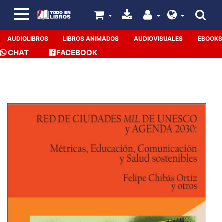
AUDIOLIBROS
LIBROS ANIMADOS
AUDIOVISUALES
EBOOKS
CHAT
FACEBOOK