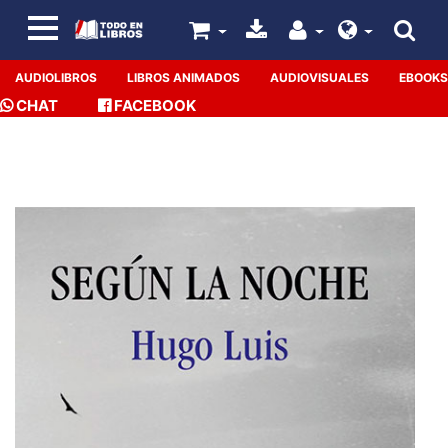
AUDIOLIBROS
LIBROS ANIMADOS
AUDIOVISUALES
EBOOKS
CHAT
FACEBOOK