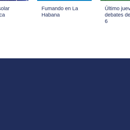
solar
Fumando en La
Último jue
ica
Habana
debates d
6