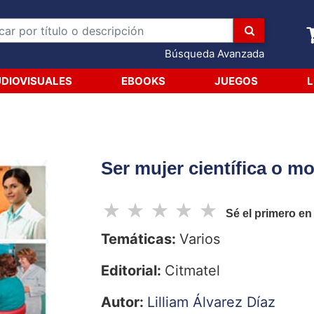
Búsqueda Avanzada
DIOVISUALES
EBOOKS
JUEGOS
L
Ser mujer científica o mor
☆
☆
☆
☆
☆
Sé el primero en
Temáticas:
Varios
Editorial:
Citmatel
Autor:
Lilliam Álvarez Díaz