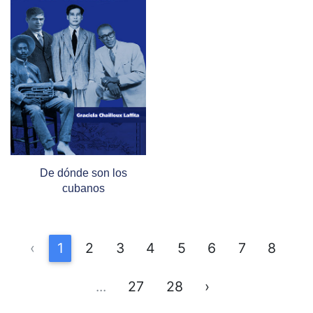
De dónde son los
cubanos
‹
1
2
3
4
5
6
7
8
...
27
28
›