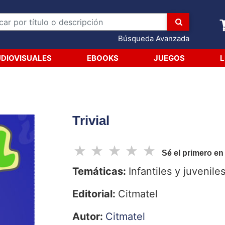
Búsqueda Avanzada
DIOVISUALES
EBOOKS
JUEGOS
L
Trivial
☆
☆
☆
☆
☆
Sé el primero en
Temáticas:
Infantiles y juvenile
Editorial:
Citmatel
Autor:
Citmatel