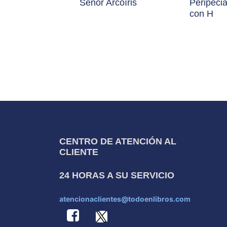
Señor Arcoíris
Peripeci
con H
CENTRO DE ATENCIÓN AL
CLIENTE
24 HORAS A SU SERVICIO
atencionaclientes@todoenlibros.com