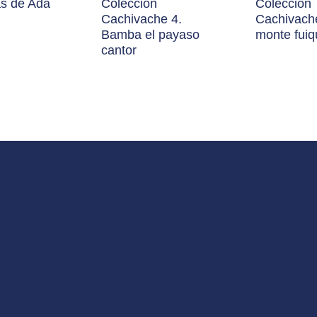
as de Ada
Colección
Colección
Cachivache 4.
Cachivache
Bamba el payaso
monte fuiqu
cantor