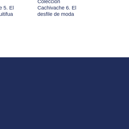
Colección
 5. El
Cachivache 6. El
itifua
desfile de moda