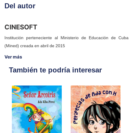
o por medio del correo:
Del autor
atencionaclientes@todoenlibros.com
CINESOFT
Institución perteneciente al Ministerio de Educación de Cuba
(Mined) creada en abril de 2015
Ver más
También te podría interesar