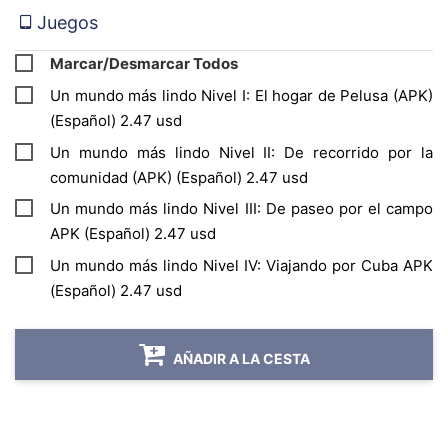
Juegos
protegidas.
Nivel I:
El hogar de Pelusa
Marcar/Desmarcar Todos
Nivel II:
De recorrido por la comunidad
Un mundo más lindo Nivel I: El hogar de Pelusa (APK)
Nivel III:
De paseo por el campo
(Español) 2.47 usd
Nivel IV:
Viajando por Cuba
Un mundo más lindo Nivel II: De recorrido por la
Público al que va dirigido:
Primera Infancia y
comunidad (APK) (Español) 2.47 usd
Especial (de 4 a 6 años).
Un mundo más lindo Nivel III: De paseo por el campo
APK (Español) 2.47 usd
Requisitos técnicos:
Un mundo más lindo Nivel IV: Viajando por Cuba APK
Instalar la aplicación (APK) en un dispositivo
(Español) 2.47 usd
con sistema operativo Android.
Si durante el proceso de instalación presenta
AÑADIR A LA CESTA
alguna irregularidad, sugerimos contactar por
WhatsApp con el
Centro de Atención al
Cliente
a través del número:
(+53) 52877628
,