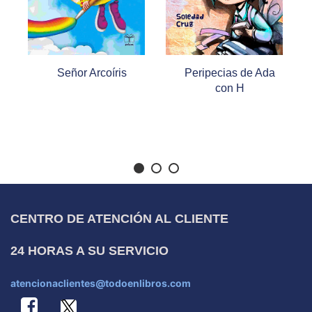
rcoíris
Peripecias de Ada
Colección
con H
Cachivache 4.
Bamba el payas
cantor
CENTRO DE ATENCIÓN AL CLIENTE
24 HORAS A SU SERVICIO
atencionaclientes@todoenlibros.com