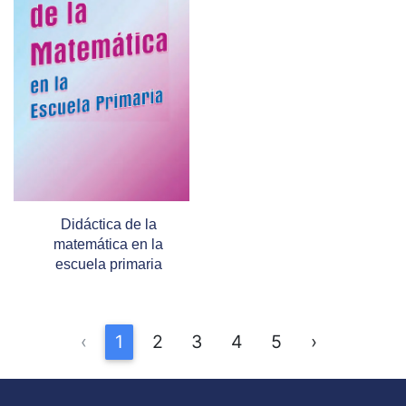
Didáctica de la
matemática en la
escuela primaria
‹
1
2
3
4
5
›