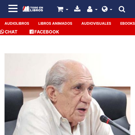
AUDIOLIBROS
LIBROS ANIMADOS
AUDIOVISUALES
EBOOKS
CHAT
FACEBOOK