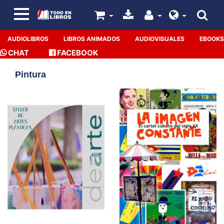
AUDIOLIBROS
LIBROS ANIMADOS
AUDIOVISUALES
EBOOKS
CHAT
FACEBOOK
Pintura