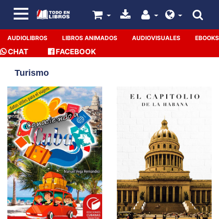
AUDIOLIBROS
LIBROS ANIMADOS
AUDIOVISUALES
EBOOKS
CHAT
FACEBOOK
Turismo