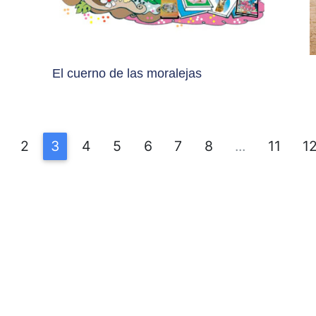
El cuerno de las moralejas
2
3
4
5
6
7
8
...
11
1