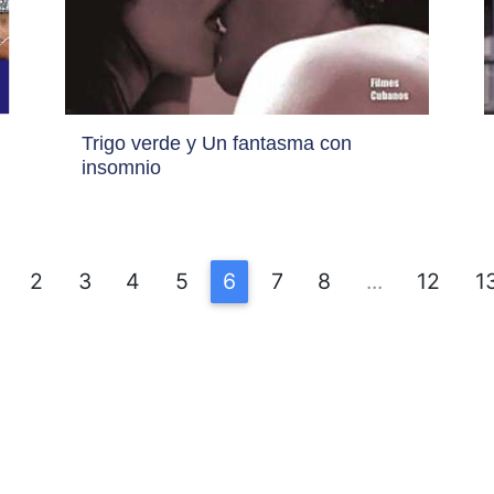
Trigo verde y Un fantasma con
insomnio
2
3
4
5
6
7
8
...
12
1