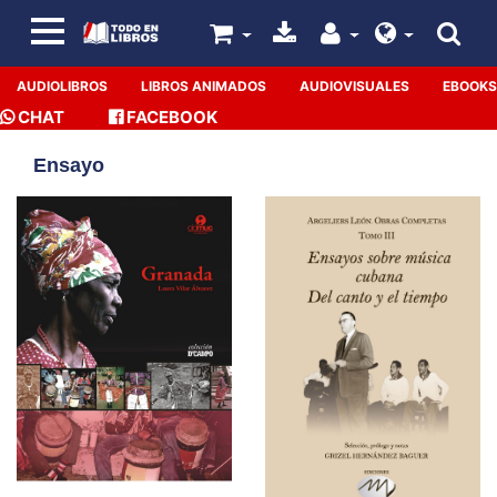
AUDIOLIBROS
LIBROS ANIMADOS
AUDIOVISUALES
EBOOKS
CHAT
FACEBOOK
Ensayo