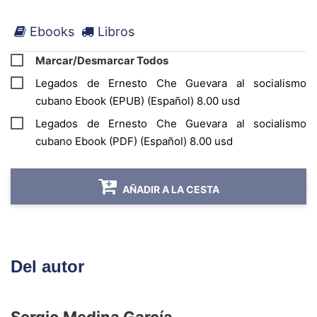
cuanto dijo y escribió cuanto escribió, y vivió
Ebooks
Libros
como vivió y murió como murió. Y este es el
sapo vivo que la civilización del consumo no
Marcar/Desmarcar Todos
puede tragarse, aunque ella reduzca la historia
Legados de Ernesto Che Guevara al socialismo
latinoamericana a un western de colores y
cubano Ebook (EPUB) (Español) 8.00 usd
convierta a este héroe de nuestro tiempo en un
Legados de Ernesto Che Guevara al socialismo
mero tiratiros de gatillo alegre, cuya imagen
cubano Ebook (PDF) (Español) 8.00 usd
puede venderse impunemente en los
supermercados. Eduardo Galeano
AÑADIR A LA CESTA
Del autor
Sergio Medina García