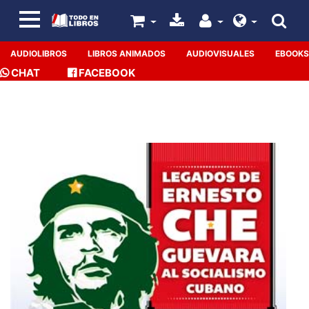
AUDIOLIBROS
LIBROS ANIMADOS
AUDIOVISUALES
EBOOKS
CHAT
FACEBOOK