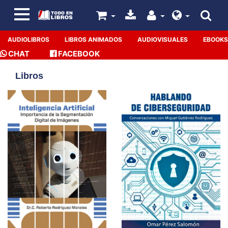
AUDIOLIBROS
LIBROS ANIMADOS
AUDIOVISUALES
EBOOKS
CHAT
FACEBOOK
Libros