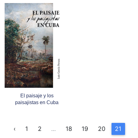
El paisaje y los
paisajistas en Cuba
‹
1
2
...
18
19
20
21