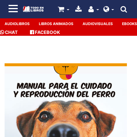
AUDIOLIBROS
LIBROS ANIMADOS
AUDIOVISUALES
EBOOKS
CHAT
FACEBOOK