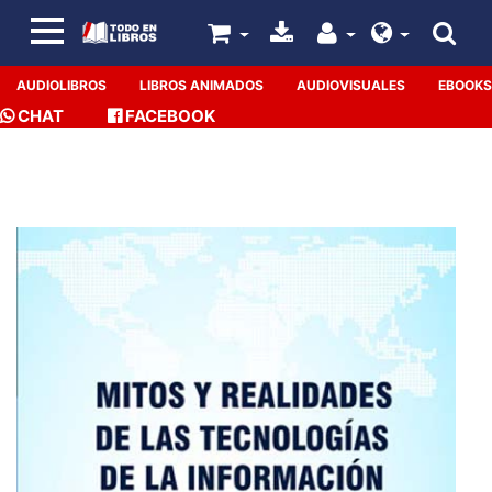
AUDIOLIBROS
LIBROS ANIMADOS
AUDIOVISUALES
EBOOKS
CHAT
FACEBOOK