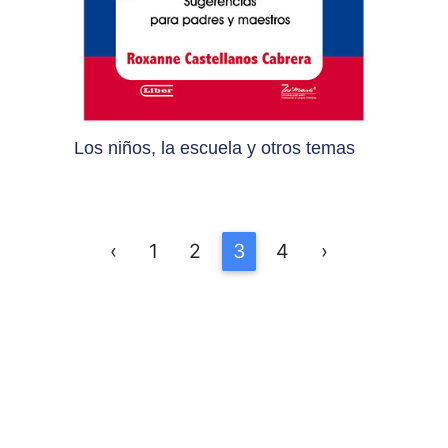
Los niños, la escuela y otros temas
‹
1
2
3
4
›